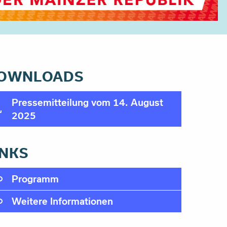
OWNLOADS
Pressemitteilung vom 14. August
2025
INKS
Programm
Weitere Informationen