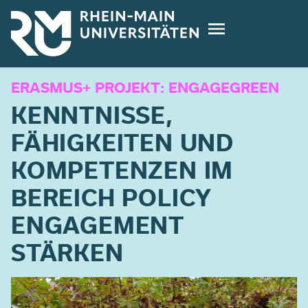
Direkt
zum
Inhalt
ERASMUS+ PROJEKT: ENGAGEGREEN
KENNTNISSE,
FÄHIGKEITEN UND
KOMPE­TENZEN IM
BEREICH POLICY
ENGAGE­MENT
STÄRKEN