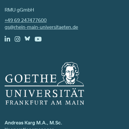
RMU gGmbH
+49 69 247477600
gs@rhein-main-universitaeten.de
Andreas Karg M.A., M.Sc.