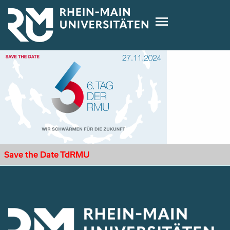
Direkt
zum
Inhalt
Save the Date TdRMU