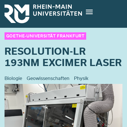
Direkt
zum
Inhalt
GOETHE-UNIVERSITÄT FRANKFURT
RESOLUTION-LR
193NM EXCIMER LASER
Biologie
Geowissenschaften
Physik