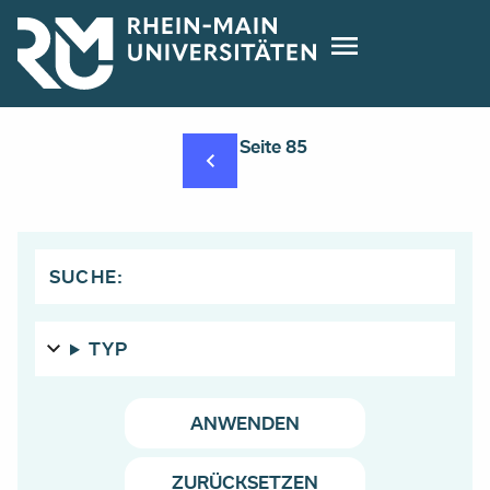
Direkt
zum
Inhalt
Seitennummerierung
Seite 85
SUCHE:
TYP