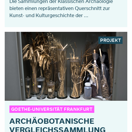
Die Sammlungen der Klassischen Archäologie
bieten einen repräsentativen Querschnitt zur
Kunst- und Kulturgeschichte der ...
PROJEKT
GOETHE-UNIVERSITÄT FRANKFURT
ARCHÄOBOTANISCHE
VERGLEICHSSAMMLUNG