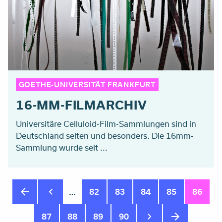
GOETHE-UNIVERSITÄT FRANKFURT
16-MM-FILMARCHIV
Universitäre Celluloid-Film-Sammlungen sind in
Deutschland selten und besonders. Die 16mm-
Sammlung wurde seit ...
Seitennummerierung
…
Seite
82
Seite
83
Seite
84
Seite
85
Aktuell
86
Seite
Seite
87
Seite
88
Seite
89
Seite
90