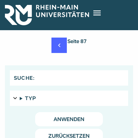
Direkt
zum
Inhalt
Seitennummerierung
Seite 87
SUCHE:
TYP