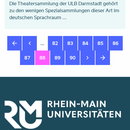
Die Theatersammlung der ULB Darmstadt gehört
zu den wenigen Spezialsammlungen dieser Art im
deutschen Sprachraum ...
Seitennummerierung
…
Seite
82
Seite
83
Seite
84
Seite
85
Seite
86
Seite
87
Aktuelle
88
Seite
89
Seite
90
Seite