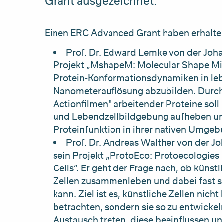
Grant ausgezeichnet.
Einen ERC Advanced Grant haben erhalte
Prof. Dr. Edward Lemke von der Joha
Projekt „MshapeM: Molecular Shape Micr
Protein-Konformationsdynamiken in leb
Nanometerauflösung abzubilden. Durch
Actionfilmen" arbeitender Proteine so
und Lebendzellbildgebung aufheben und 
Proteinfunktion in ihrer nativen Umge
Prof. Dr. Andreas Walther von der J
sein Projekt „ProtoEco: Protoecologies
Cells“. Er geht der Frage nach, ob künst
Zellen zusammenleben und dabei fast so
kann. Ziel ist es, künstliche Zellen nicht
betrachten, sondern sie so zu entwickeln
Austausch treten, diese beeinflussen u